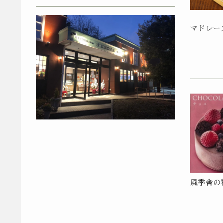
マドレー
風季舎の