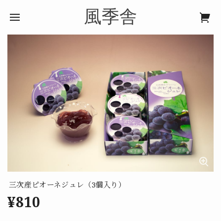
風季舎
三次産ピオーネジュレ（3個入り）
¥810