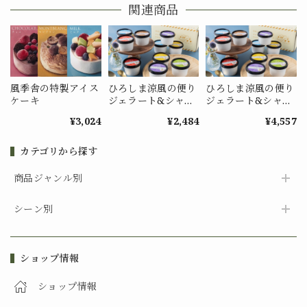
関連商品
風季舎の特製アイス
ひろしま涼風の便り
ひろしま涼風の便り
ケーキ
ジェラート&シャー
ジェラート&シャー
ベット（6個入）
ベット（12個入）
¥3,024
¥2,484
¥4,557
カテゴリから探す
商品ジャンル別
シーン別
ショップ情報
ショップ情報